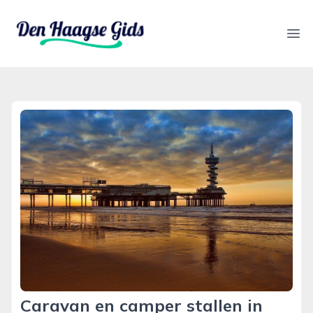
denhaagsegids.nl
Ope
Caravan en camper stallen in