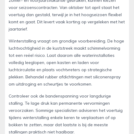
zomer- en voorjaarsvakantie gebruiken, kunnen kiezen
voor seizoenscontracten. Van oktober tot april staat het
voertuig dan gestald, terwijl je in het hoogseizoen flexibel
komt en gaat. Dit levert vaak korting op vergeleken met het
jaartarief.
Winterstalling vraagt om grondige voorbereiding. De hoge
luchtvochtigheid in de kuststreek maakt schimmelvorming
tot een reëel risico. Laat daarom alle waterinstallaties
volledig leeglopen, open kasten en laden voor
luchtcirculatie en plaats vochtvreters op strategische
plekken. Behandel rubber afdichtingen met siliconenspray
om uitdroging en scheurtjes te voorkomen.
Controleer ook de bandenspanning voor langdurige
stalling. Te lage druk kan permanente vervormingen
veroorzaken. Sommige specialisten adviseren het voertuig
tijdens winterstalling enkele keren te verplaatsen of op
bokken te zetten, maar dat laatste is bij de meeste
stallingen praktisch niet haalbaar.