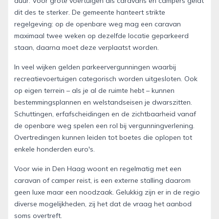
duur. Voor grote voertuigen als caravans en campers geldt
dit des te sterker. De gemeente hanteert strikte
regelgeving: op de openbare weg mag een caravan
maximaal twee weken op dezelfde locatie geparkeerd
staan, daarna moet deze verplaatst worden.
In veel wijken gelden parkeervergunningen waarbij
recreatievoertuigen categorisch worden uitgesloten. Ook
op eigen terrein – als je al de ruimte hebt – kunnen
bestemmingsplannen en welstandseisen je dwarszitten.
Schuttingen, erfafscheidingen en de zichtbaarheid vanaf
de openbare weg spelen een rol bij vergunningverlening.
Overtredingen kunnen leiden tot boetes die oplopen tot
enkele honderden euro's.
Voor wie in Den Haag woont en regelmatig met een
caravan of camper reist, is een externe stalling daarom
geen luxe maar een noodzaak. Gelukkig zijn er in de regio
diverse mogelijkheden, zij het dat de vraag het aanbod
soms overtreft.