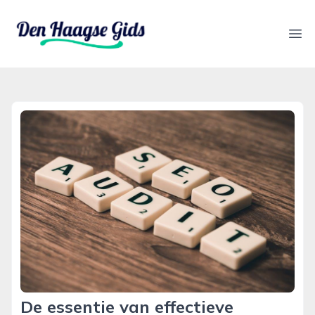
denhaagsegids.nl
Ope
De essentie van effectieve