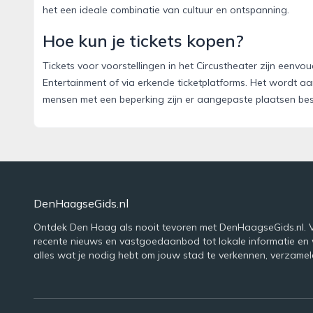
het een ideale combinatie van cultuur en ontspanning.
Hoe kun je tickets kopen?
Tickets voor voorstellingen in het Circustheater zijn eenvou
Entertainment of via erkende ticketplatforms. Het wordt aan
mensen met een beperking zijn er aangepaste plaatsen bes
DenHaagseGids.nl
Ontdek Den Haag als nooit tevoren met DenHaagseGids.nl. 
recente nieuws en vastgoedaanbod tot lokale informatie en
alles wat je nodig hebt om jouw stad te verkennen, verzamel