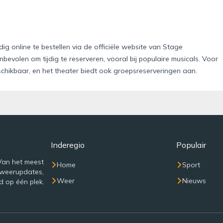
dig online te bestellen via de officiële website van Stage
bevolen om tijdig te reserveren, vooral bij populaire musicals. Voor
chikbaar, en het theater biedt ook groepsreserveringen aan.
Inderegio
Populair
Van het meest
Home
Sport
 weerupdates,
Weer
Nieuws
d op één plek.