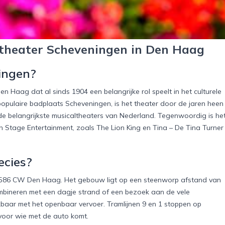
stheater Scheveningen in Den Haag
ingen?
en Haag dat al sinds 1904 een belangrijke rol speelt in het culturele
pulaire badplaats Scheveningen, is het theater door de jaren heen
de belangrijkste musicaltheaters van Nederland. Tegenwoordig is he
n Stage Entertainment, zoals The Lion King en Tina – De Tina Turner
ecies?
4, 2586 CW Den Haag. Het gebouw ligt op een steenworp afstand van
mbineren met een dagje strand of een bezoek aan de vele
ikbaar met het openbaar vervoer. Tramlijnen 9 en 1 stoppen op
 voor wie met de auto komt.