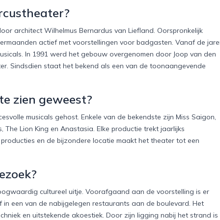
ircustheater?
or architect Wilhelmus Bernardus van Liefland. Oorspronkelijk
omermaanden actief met voorstellingen voor badgasten. Vanaf de jar
 musicals. In 1991 werd het gebouw overgenomen door Joop van den
ter. Sindsdien staat het bekend als een van de toonaangevende
 te zien geweest?
esvolle musicals gehost. Enkele van de bekendste zijn Miss Saigon,
The Lion King en Anastasia. Elke productie trekt jaarlijks
producties en de bijzondere locatie maakt het theater tot een
bezoek?
gwaardig cultureel uitje. Voorafgaand aan de voorstelling is er
of in een van de nabijgelegen restaurants aan de boulevard. Het
hniek en uitstekende akoestiek. Door zijn ligging nabij het strand is