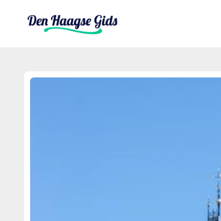
denhaagsegids.nl