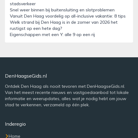
stadsverkeer
Snel weer binnen bij buitensluiting en slotproblemen
Vanuit Den Haag voordelig op all-inclusive vakantie: 8 tips
Welk strand bij Den Haag is in de zomer van 2026 het
rustigst op een hete dag?
Eigenschappen met een Y: alle 9 op een rij
DenHaagseGids.nl
Ontdek Den Haag als nooit tevoren met DenHaagseGids.nl.
Van het meest recente nieuws en vastgoedaanbod tot lokale
informatie en weerupdates, alles wat je nodig hebt om jouw
stad te verkennen, verzameld op één plek.
Inderegio
Home