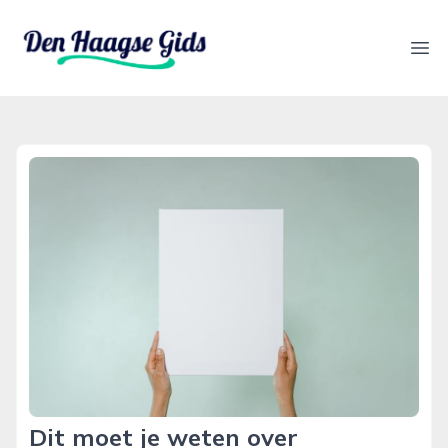
denhaagsegids.nl
Ope
Dit moet je weten over