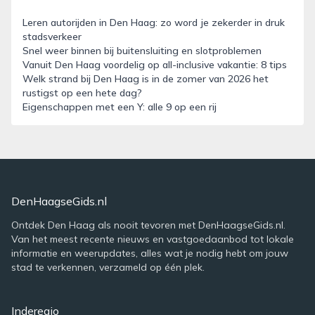
Leren autorijden in Den Haag: zo word je zekerder in druk
stadsverkeer
Snel weer binnen bij buitensluiting en slotproblemen
Vanuit Den Haag voordelig op all-inclusive vakantie: 8 tips
Welk strand bij Den Haag is in de zomer van 2026 het
rustigst op een hete dag?
Eigenschappen met een Y: alle 9 op een rij
DenHaagseGids.nl
Ontdek Den Haag als nooit tevoren met DenHaagseGids.nl.
Van het meest recente nieuws en vastgoedaanbod tot lokale
informatie en weerupdates, alles wat je nodig hebt om jouw
stad te verkennen, verzameld op één plek.
Inderegio