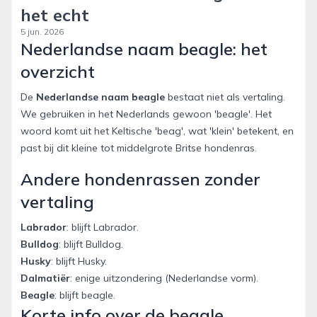
het echt
5 jun. 2026
Nederlandse naam beagle: het
overzicht
De
Nederlandse naam beagle
bestaat niet als vertaling.
We gebruiken in het Nederlands gewoon 'beagle'. Het
woord komt uit het Keltische 'beag', wat 'klein' betekent, en
past bij dit kleine tot middelgrote Britse hondenras.
Andere hondenrassen zonder
vertaling
Labrador
: blijft Labrador.
Bulldog
: blijft Bulldog.
Husky
: blijft Husky.
Dalmatiër
: enige uitzondering (Nederlandse vorm).
Beagle
: blijft beagle.
Korte info over de beagle