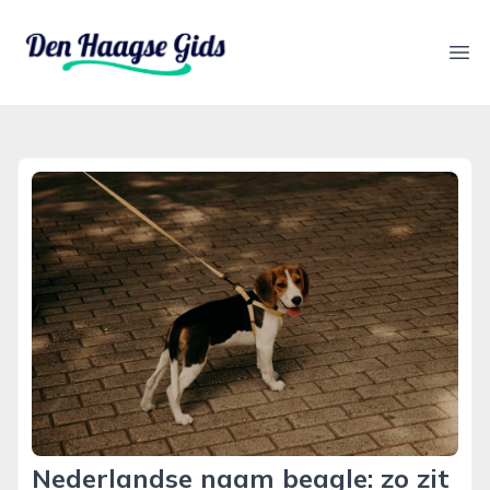
denhaagsegids.nl
Ope
Nederlandse naam beagle: zo zit