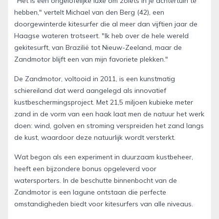
"Het is een ongelofelijke luxe om zoiets in je achtertuin te
hebben," vertelt Michael van den Berg (42), een
doorgewinterde kitesurfer die al meer dan vijftien jaar de
Haagse wateren trotseert. "Ik heb over de hele wereld
gekitesurft, van Brazilië tot Nieuw-Zeeland, maar de
Zandmotor blijft een van mijn favoriete plekken."
De Zandmotor, voltooid in 2011, is een kunstmatig
schiereiland dat werd aangelegd als innovatief
kustbeschermingsproject. Met 21,5 miljoen kubieke meter
zand in de vorm van een haak laat men de natuur het werk
doen: wind, golven en stroming verspreiden het zand langs
de kust, waardoor deze natuurlijk wordt versterkt.
Wat begon als een experiment in duurzaam kustbeheer,
heeft een bijzondere bonus opgeleverd voor
watersporters. In de beschutte binnenbocht van de
Zandmotor is een lagune ontstaan die perfecte
omstandigheden biedt voor kitesurfers van alle niveaus.