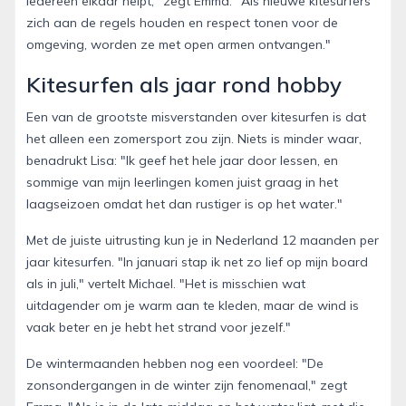
iedereen elkaar helpt," zegt Emma. "Als nieuwe kitesurfers
zich aan de regels houden en respect tonen voor de
omgeving, worden ze met open armen ontvangen."
Kitesurfen als jaar rond hobby
Een van de grootste misverstanden over kitesurfen is dat
het alleen een zomersport zou zijn. Niets is minder waar,
benadrukt Lisa: "Ik geef het hele jaar door lessen, en
sommige van mijn leerlingen komen juist graag in het
laagseizoen omdat het dan rustiger is op het water."
Met de juiste uitrusting kun je in Nederland 12 maanden per
jaar kitesurfen. "In januari stap ik net zo lief op mijn board
als in juli," vertelt Michael. "Het is misschien wat
uitdagender om je warm aan te kleden, maar de wind is
vaak beter en je hebt het strand voor jezelf."
De wintermaanden hebben nog een voordeel: "De
zonsondergangen in de winter zijn fenomenaal," zegt