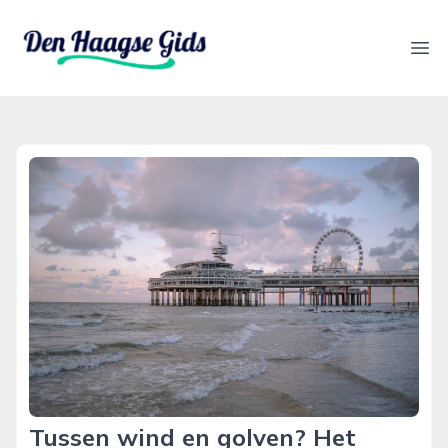
denhaagsegids.nl
Ope
Tussen wind en golven? Het