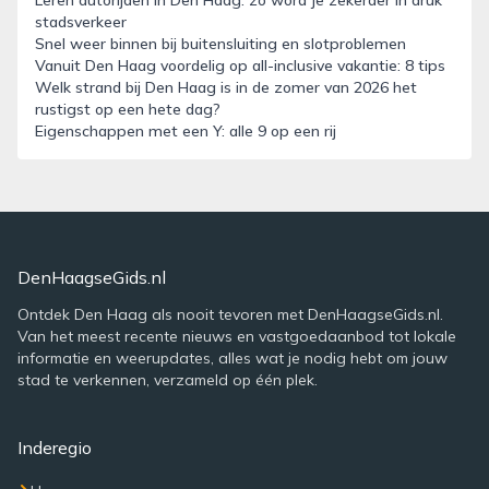
Leren autorijden in Den Haag: zo word je zekerder in druk
stadsverkeer
Snel weer binnen bij buitensluiting en slotproblemen
Vanuit Den Haag voordelig op all-inclusive vakantie: 8 tips
Welk strand bij Den Haag is in de zomer van 2026 het
rustigst op een hete dag?
Eigenschappen met een Y: alle 9 op een rij
DenHaagseGids.nl
Ontdek Den Haag als nooit tevoren met DenHaagseGids.nl.
Van het meest recente nieuws en vastgoedaanbod tot lokale
informatie en weerupdates, alles wat je nodig hebt om jouw
stad te verkennen, verzameld op één plek.
Inderegio