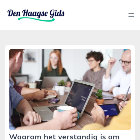
denhaagsegids.nl
Ope
Waarom het verstandig is om