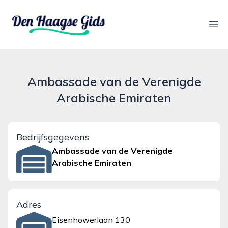
denhaagsegids.nl
Ope
Ambassade van de Verenigde
Arabische Emiraten
Bedrijfsgegevens
Ambassade van de Verenigde
Arabische Emiraten
Adres
Eisenhowerlaan 130