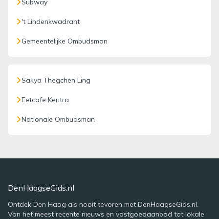
Subway
't Lindenkwadrant
Gemeentelijke Ombudsman
Sakya Thegchen Ling
Eetcafe Kentra
Nationale Ombudsman
DenHaagseGids.nl
Ontdek Den Haag als nooit tevoren met DenHaagseGids.nl.
Van het meest recente nieuws en vastgoedaanbod tot lokale