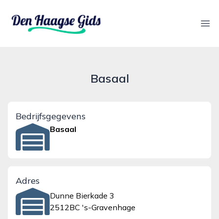
denhaagsegids.nl
Ope
Basaal
Bedrijfsgegevens
Basaal
Adres
Dunne Bierkade 3
2512BC 's-Gravenhage