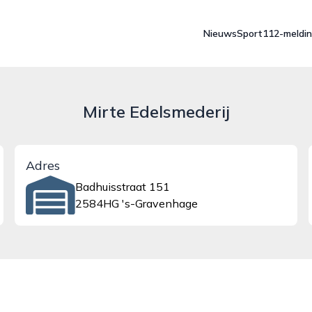
Nieuws
Sport
112-meldi
Mirte Edelsmederij
Adres
Badhuisstraat 151
2584HG 's-Gravenhage