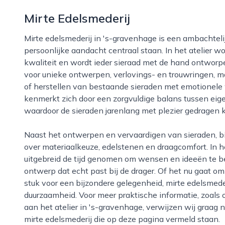
Mirte Edelsmederij
Mirte edelsmederij in 's-gravenhage is een ambachtelijke edelsmederij waar vakmanschap en
persoonlijke aandacht centraal staan. In het atelier 
kwaliteit en wordt ieder sieraad met de hand ontworp
voor unieke ontwerpen, verlovings- en trouwringen, m
of herstellen van bestaande sieraden met emotionele w
kenmerkt zich door een zorgvuldige balans tussen eige
waardoor de sieraden jarenlang met plezier gedragen
Naast het ontwerpen en vervaardigen van sieraden, biedt mirte edelsmederij ook deskundig advies
over materiaalkeuze, edelstenen en draagcomfort. In h
uitgebreid de tijd genomen om wensen en ideeën te 
ontwerp dat echt past bij de drager. Of het nu gaat om 
stuk voor een bijzondere gelegenheid, mirte edelsmed
duurzaamheid. Voor meer praktische informatie, zoals
aan het atelier in 's-gravenhage, verwijzen wij graa
mirte edelsmederij die op deze pagina vermeld staan.