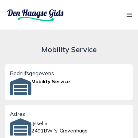
denhaagsegids.nl
Ope
Mobility Service
Bedrijfsgegevens
Mobility Service
Adres
IJssel 5
2491BW 's-Gravenhage