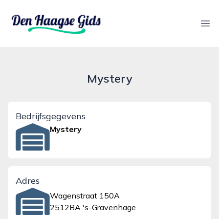
denhaagsegids.nl
Ope
Mystery
Bedrijfsgegevens
Mystery
Adres
Wagenstraat 150A
2512BA 's-Gravenhage