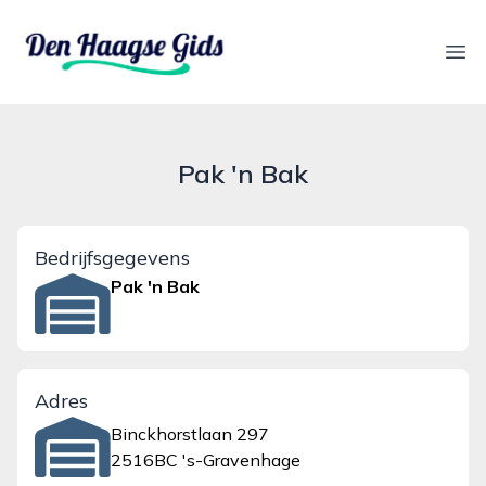
denhaagsegids.nl
Ope
Pak 'n Bak
Bedrijfsgegevens
Pak 'n Bak
Adres
Binckhorstlaan 297
2516BC 's-Gravenhage