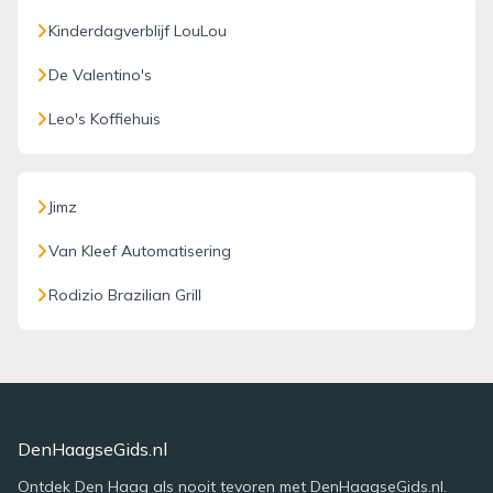
Kinderdagverblijf LouLou
De Valentino's
Leo's Koffiehuis
Jimz
Van Kleef Automatisering
Rodizio Brazilian Grill
DenHaagseGids.nl
Ontdek Den Haag als nooit tevoren met DenHaagseGids.nl.