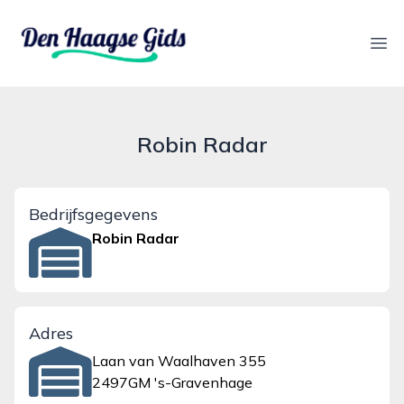
denhaagsegids.nl
Ope
Robin Radar
Bedrijfsgegevens
Robin Radar
Adres
Laan van Waalhaven 355
2497GM 's-Gravenhage