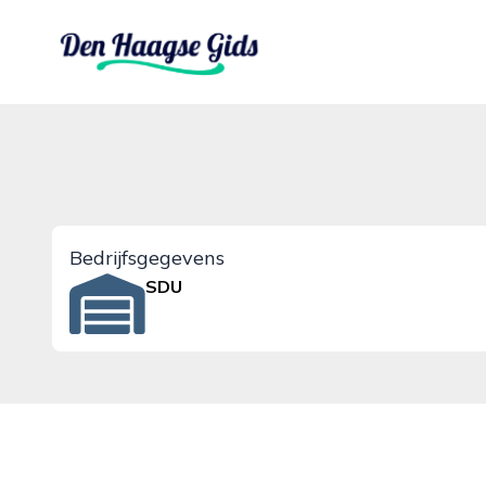
denhaagsegids.nl
Bedrijfsgegevens
SDU