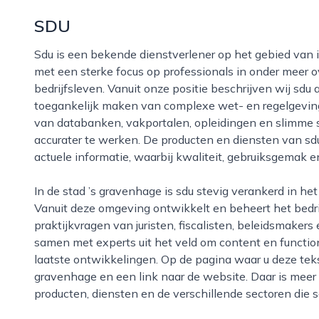
SDU
Sdu is een bekende dienstverlener op het gebied van informatievoorziening en digitale oplossingen,
met een sterke focus op professionals in onder meer ov
bedrijfsleven. Vanuit onze positie beschrijven wij sdu a
toegankelijk maken van complexe wet- en regelgeving
van databanken, vakportalen, opleidingen en slimme s
accurater te werken. De producten en diensten van sdu
actuele informatie, waarbij kwaliteit, gebruiksgemak en
In de stad ’s gravenhage is sdu stevig verankerd in het hart van de bestuurlijke en juridische wereld.
Vanuit deze omgeving ontwikkelt en beheert het bedrij
praktijkvragen van juristen, fiscalisten, beleidsmake
samen met experts uit het veld om content en function
laatste ontwikkelingen. Op de pagina waar u deze tekst
gravenhage en een link naar de website. Daar is meer 
producten, diensten en de verschillende sectoren die 