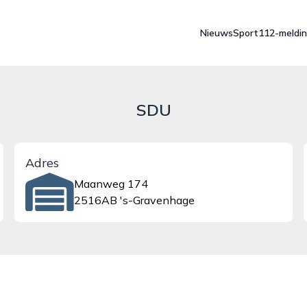
Nieuws
Sport
112-meldi
SDU
Adres
Maanweg 174
2516AB 's-Gravenhage