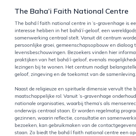
The Baha’i Faith National Centre
The bahá’í faith national centre in ’s-gravenhage is een landelijk knooppunt voor mensen die
interesse hebben in het bahá’í-geloof, een wereldgods
samenwerking centraal stelt. Vanuit dit centrum worden
persoonlijke groei, gemeenschapsopbouw en dialoog t
levensbeschouwingen. Bezoekers vinden hier informati
praktijken van het bahá’í-geloof, evenals mogelijkhe
lezingen bij te wonen. Het centrum nodigt belangstell
geloof, zingeving en de toekomst van de samenleving.
Naast de religieuze en spirituele dimensie vervult the bahá’í faith national centre ook een
maatschappelijke rol. Vanuit ’s-gravenhage onderhoud
nationale organisaties, waarbij thema’s als mensenre
onderwijs centraal staan. Er worden regelmatig progr
gezinnen, waarin reflectie, consultatie en samenwerk
bezoeken, kan gebruikmaken van de contactgegevens 
staan. Zo biedt the bahá’í faith national centre een o