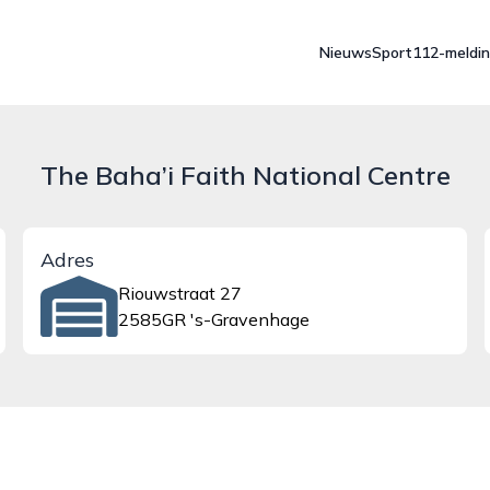
Nieuws
Sport
112-meldi
The Baha’i Faith National Centre
Adres
Riouwstraat 27
2585GR 's-Gravenhage